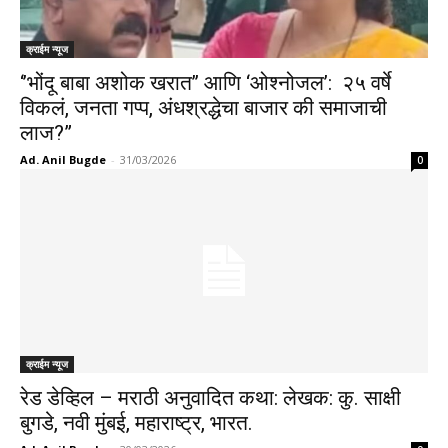
क्राईम न्यूज
‘’भोंदू बाबा अशोक खरात’’ आणि ‘ओश्नोजल’: २५ वर्षे
विकलं, जनता गप्प, अंधश्रद्धेचा बाजार की समाजाची
लाज?”
Ad. Anil Bugde
-
31/03/2026
0
क्राईम न्यूज
रेड डेव्हिल – मराठी अनुवादित कथा: लेखक: कु. साक्षी
बुगडे, नवी मुंबई, महाराष्ट्र, भारत.