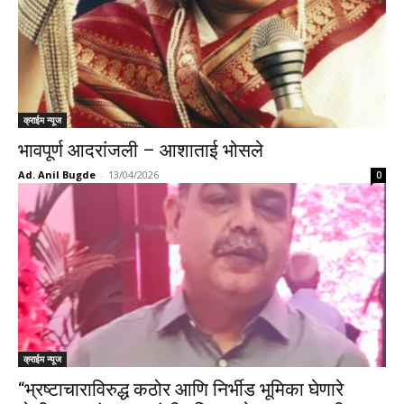
क्राईम न्यूज
भावपूर्ण आदरांजली – आशाताई भोसले
Ad. Anil Bugde
-
13/04/2026
0
क्राईम न्यूज
“भ्रष्टाचाराविरुद्ध कठोर आणि निर्भीड भूमिका घेणारे