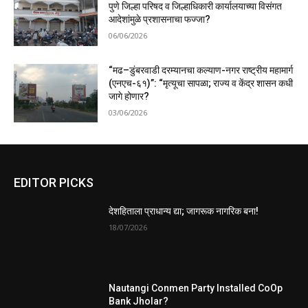
पुणे जिल्हा परिषद व जिल्हाधिकारी कार्यालयाच्या विसंगत
आदेशांमुळे प्रशासनाचा फज्जा?
06/06/2026
“मढ–डुंबरवाडी दरम्यानचा कल्याण-नगर राष्ट्रीय महामार्ग
(एनएच-६१)”: “मृत्यूचा सापळा; राज्य व केंद्र शासन कधी
जागे होणार?
03/06/2026
EDITOR PICKS
देशहिताला प्राधान्य द्या; जागरूक नागरिक बना!
18/07/2026
Nautangi Conmen Party Installed CoOp
Bank Jholar?