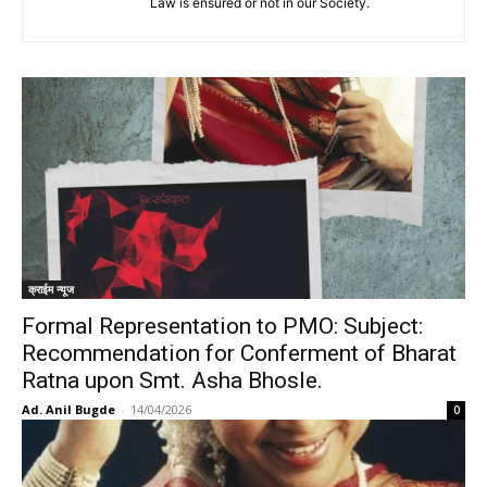
Law is ensured or not in our Society.
क्राईम न्यूज
Formal Representation to PMO: Subject:
Recommendation for Conferment of Bharat
Ratna upon Smt. Asha Bhosle.
Ad. Anil Bugde
-
14/04/2026
0