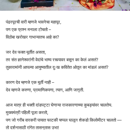
पंढरपूरची वारी म्हणजे भावनेचा महापूर,
पण एक प्रश्न मनाला टोचतो –
विठोबा खरोखर गाभाऱ्यातच आहे का?
जर देव फक्त मूर्तीत असता,
तर संत ज्ञानेश्वरांनी वेदांचे भाष्य रस्त्यावर बसून का केलं असतं?
तुकारामांनी आपल्या आयुष्यातील दुःख कवितेत ओतून का मांडलं असतं?
कारण देव म्हणजे एक मूर्ती नाही –
देव म्हणजे करुणा, प्रामाणिकपणा, त्याग, आणि जागृती.
आज मात्र ही भक्ती दांडपट्टा घेणाऱ्या राजकारणाच्या कुबड्यांवर चालतेय.
मुख्यमंत्री पहिली पूजा करतो,
पण जो गरीब वारकरी पायात फाटकी चप्पल घालून शेकडो किलोमीटर चालतो —
तो दर्शनासाठी रांगेत तासन्‌तास उभा!