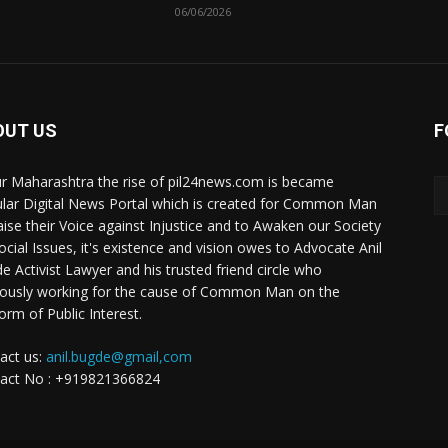
06/06/2026
OUT US
F
ur Maharashtra the rise of pil24news.com is became
lar Digital News Portal which is created for Common Man
aise their Voice against Injustice and to Awaken our Society
ocial Issues, it's existence and vision owes to Advocate Anil
e Activist Lawyer and his trusted friend circle who
rously working for the cause of Common Man on the
orm of Public Interest.
act us:
anil.bugde@gmail,com
act No : +919821366824