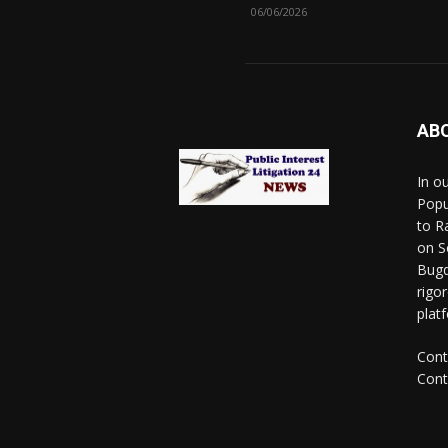
06/06/2026
AB
In o
Popu
to R
on S
Bugd
rigo
platf
Cont
Cont