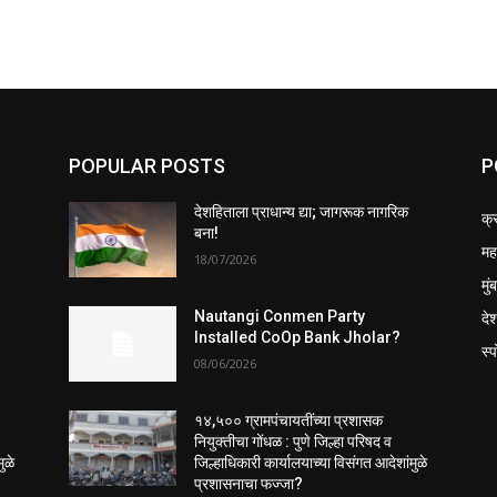
POPULAR POSTS
P
देशहिताला प्राधान्य द्या; जागरूक नागरिक
क्
बना!
महा
18/07/2026
मुं
दे
Nautangi Conmen Party
Installed CoOp Bank Jholar?
स्प
08/06/2026
१४,५०० ग्रामपंचायतींच्या प्रशासक
नियुक्तीचा गोंधळ : पुणे जिल्हा परिषद व
ुळे
जिल्हाधिकारी कार्यालयाच्या विसंगत आदेशांमुळे
प्रशासनाचा फज्जा?