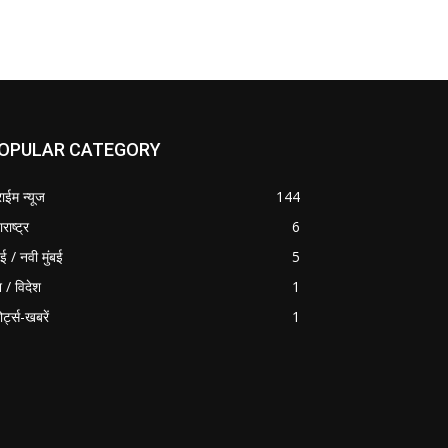
OPULAR CATEGORY
राईम न्यूज
144
राष्ट्र
6
बई / नवी मुंबई
5
श / विदेश
1
ोर्ट्स-खबरें
1